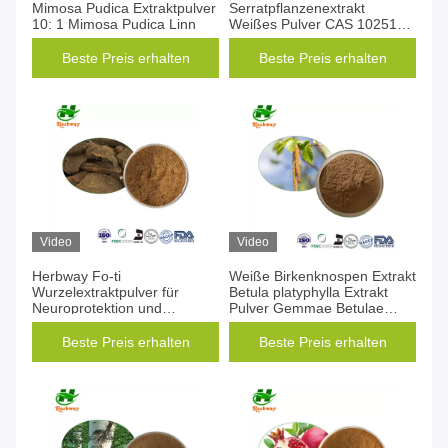
Mimosa Pudica Extraktpulver
Serratpflanzenextrakt
10: 1 Mimosa Pudica Linn
Weißes Pulver CAS 102518-
79-6
Beste Preis erhalten
Beste Preis erhalten
Video
Video
Herbway Fo-ti
Weiße Birkenknospen Extrakt
Wurzelextraktpulver für
Betula platyphylla Extrakt
Neuroprotektion und
Pulver Gemmae Betulae
Tumorbekämpfung
Extrakt
Beste Preis erhalten
Beste Preis erhalten