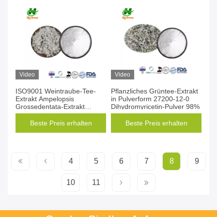
Video
Video
ISO9001 Weintraube-Tee-
Pflanzliches Grüntee-Extrakt
Extrakt Ampelopsis
in Pulverform 27200-12-0
Grossedentata-Extrakt
Dihydromyricetin-Pulver 98%
Dihydromyricetin CAS 27200-
12-0
Beste Preis erhalten
Beste Preis erhalten
4
5
6
7
8
9
10
11