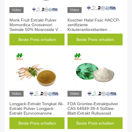
Video
Video
Monk Fruit Extrakt Pulver
Koscher Halal Fssc HACCP-
Momordica Grosvenori
zertifizierte
Swingle 50% Mogroside V
Kräuterantioxidantien
CAS 88901-36-4
Karnosinsäure
Rosmarinsäure ätherische Öl
Beste Preis erhalten
Beste Preis erhalten
Rosmarinblattextrakt
Video
Video
Longjack-Extrakt Tongkat Ali-
FDA Grüntee-Extraktpulver
Extrakt Pulver Longjack-
CAS 64849-39-4 Süßtee-
Extrakt Eurycomanone
Blatt-Extrakt Rubusosid
ISO9001 zugelassen
Beste Preis erhalten
Beste Preis erhalten