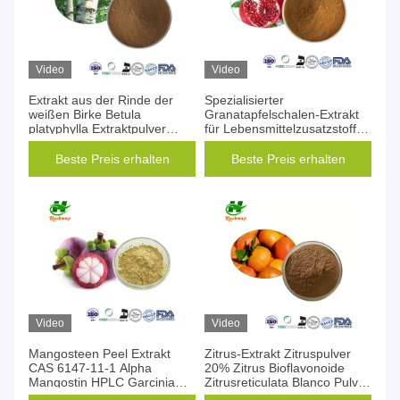
Video
Video
Extrakt aus der Rinde der
Spezialisierter
weißen Birke Betula
Granatapfelschalen-Extrakt
platyphylla Extraktpulver
für Lebensmittelzusatzstoffe
Betula alba Extrakt
und
Nahrungsergänzungsmittel
Beste Preis erhalten
Beste Preis erhalten
CAS 65995-63-3
Video
Video
Mangosteen Peel Extrakt
Zitrus-Extrakt Zitruspulver
CAS 6147-11-1 Alpha
20% Zitrus Bioflavonoide
Mangostin HPLC Garcinia
Zitrusreticulata Blanco Pulver
Mangostana L.
Orange-Extraktpulver