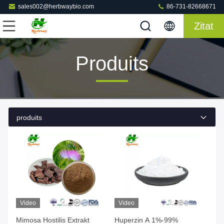
sales002@herbwaybio.com
86-731-82668671
Zitat
Produits
produits
Video
Video
Mimosa Hostilis Extrakt
Huperzin A 1%-99%