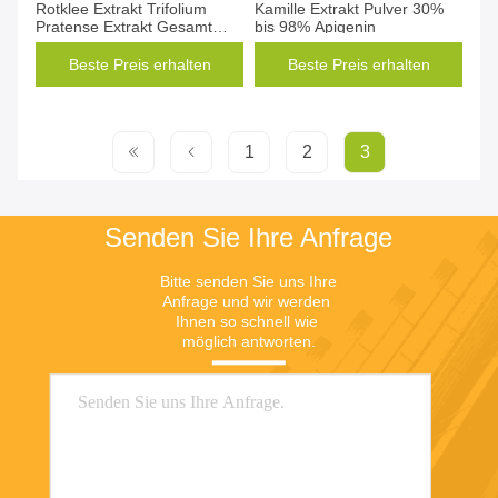
Rotklee Extrakt Trifolium
Kamille Extrakt Pulver 30%
Pratense Extrakt Gesamt
bis 98% Apigenin
Isoflavone
Beste Preis erhalten
Beste Preis erhalten
1
2
3
Senden Sie Ihre Anfrage
Bitte senden Sie uns Ihre 
Anfrage und wir werden 
Ihnen so schnell wie 
möglich antworten.