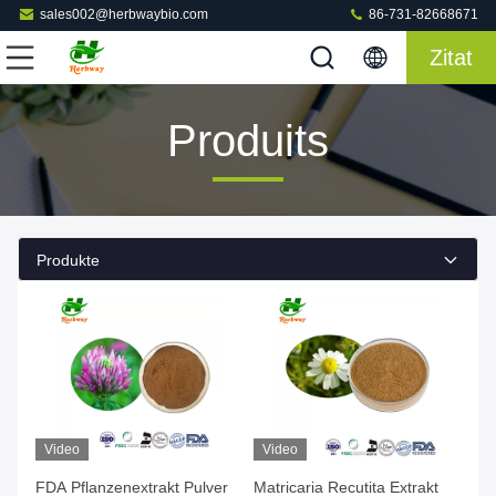
sales002@herbwaybio.com
86-731-82668671
Zitat
Produits
Produkte
Video
Video
FDA Pflanzenextrakt Pulver
Matricaria Recutita Extrakt